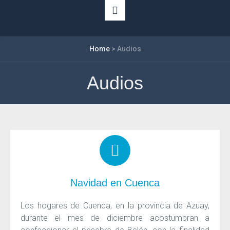
Home
>
Audios
Audios
Navidad en Cuenca
Los hogares de Cuenca, en la provincia de Azuay,
durante el mes de diciembre acostumbran a