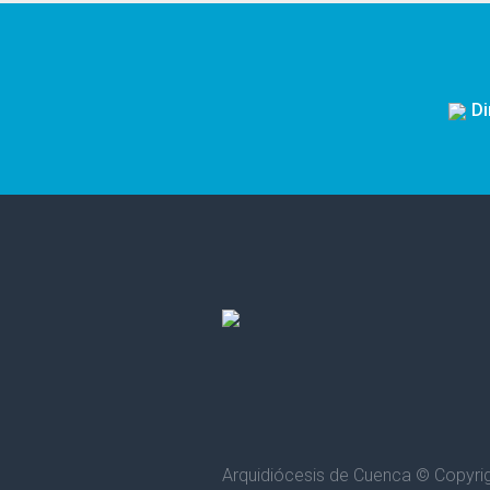
Di
Arquidiócesis de Cuenca © Copyri